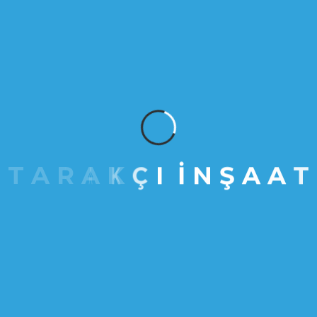
Website
www.tarakciinsaat.com
Eposta
info@tarakciinsaat.com
T
A
R
A
K
Ç
I
İ
N
Ş
A
A
T
Telefon
0536 568 61 61
0532 372 49 61
Ofis Adresi
Aydınlı Yolu Cad. Kaynarca Mahallesi No:138
34890 Pendik/İstanbul