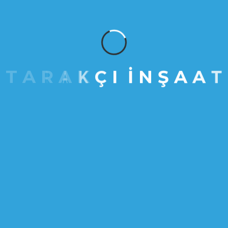
T
A
R
A
K
Ç
I
İ
N
Ş
A
A
T
Karadeniz Projesi
KONUT